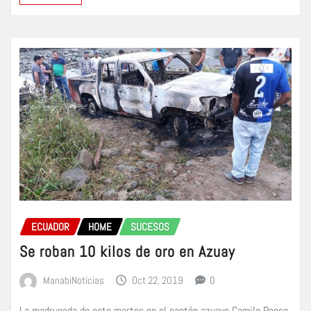
ECUADOR
HOME
SUCESOS
Se roban 10 kilos de oro en Azuay
ManabiNoticias
Oct 22, 2019
0
La madrugada de este martes en el cantón azuayo Camilo Ponce