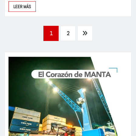
LEER MÁS
Paginación
1
2
de
entradas