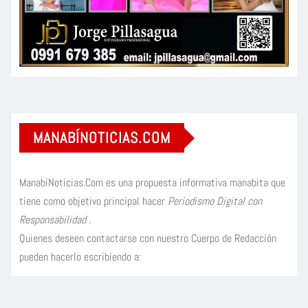
MANABÍNOTICIAS.COM
ManabíNoticias.Com es una propuesta informativa manabita que
tiene como objetivo principal hacer
Periodismo Digital con
Responsabilidad
.
Quienes deseen contactarse con nuestro Cuerpo de Redacción
pueden hacerlo escribiendo a: