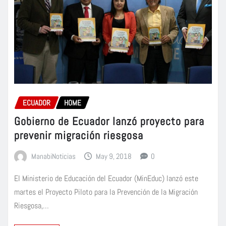
ECUADOR
HOME
Gobierno de Ecuador lanzó proyecto para
prevenir migración riesgosa
ManabiNoticias
May 9, 2018
0
El Ministerio de Educación del Ecuador (MinEduc) lanzó este
martes el Proyecto Piloto para la Prevención de la Migración
Riesgosa,…