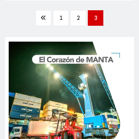
Paginación
1
2
3
de
entradas