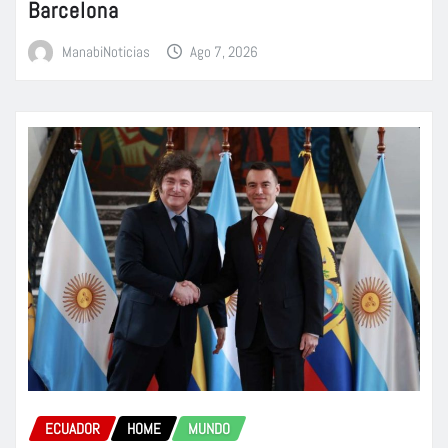
Barcelona
ManabiNoticias
Ago 7, 2026
ECUADOR
HOME
MUNDO