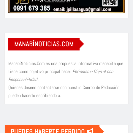
MANABÍNOTICIAS.COM
ManabíNoticias.Com es una propuesta informativa manabita que
tiene como objetivo principal hacer
Periodismo Digital con
Responsabilidad
.
Quienes deseen contactarse con nuestro Cuerpo de Redacción
pueden hacerlo escribiendo a:
PUEDES HABERTE PERDIDO