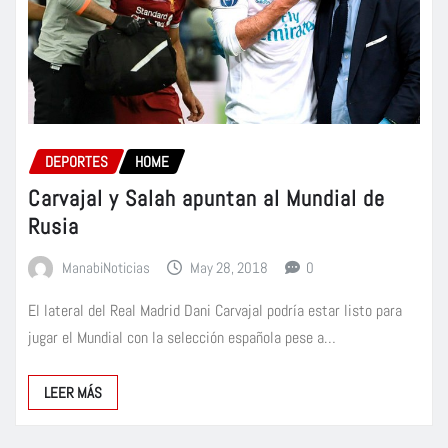
DEPORTES
HOME
Carvajal y Salah apuntan al Mundial de
Rusia
ManabiNoticias
May 28, 2018
0
El lateral del Real Madrid Dani Carvajal podría estar listo para
jugar el Mundial con la selección española pese a…
LEER MÁS