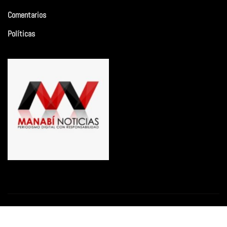
Comentarios
Políticas
Copyright © 2026 | Funciona con
WordPress
|
Newsio
por
ThemeArile