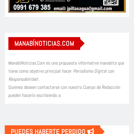
MANABÍNOTICIAS.COM
ManabíNoticias.Com es una propuesta informativa manabita que
tiene como objetivo principal hacer
Periodismo Digital con
Responsabilidad
.
Quienes deseen contactarse con nuestro Cuerpo de Redacción
pueden hacerlo escribiendo a:
PUEDES HABERTE PERDIDO