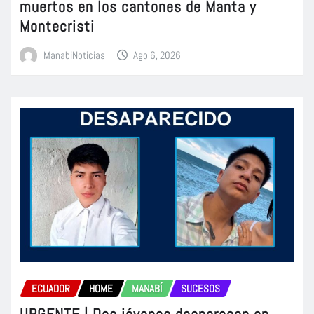
muertos en los cantones de Manta y
Montecristi
ManabiNoticias
Ago 6, 2026
ECUADOR
HOME
MANABÍ
SUCESOS
URGENTE | Dos jóvenes desparecen en