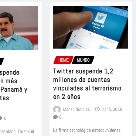
HOME
MUNDO
Twitter suspende 1,2
uspende
millones de cuentas
on más
vinculadas al terrorismo
 Panamá y
en 2 años
tas
ManabiNoticias
Abr 5, 2018
0
0
La firma tecnológica estadounidense
nezolano, Tareck el