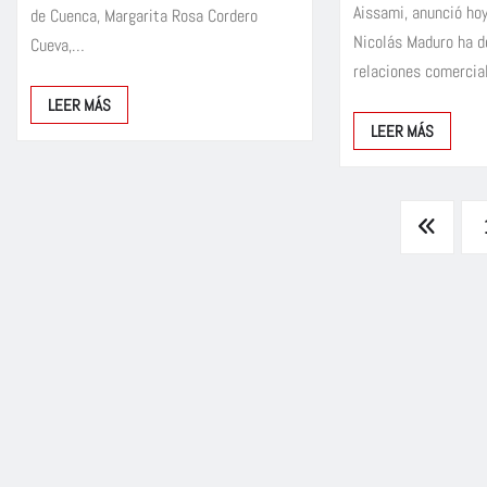
Aissami, anunció hoy
de Cuenca, Margarita Rosa Cordero
Nicolás Maduro ha d
Cueva,…
relaciones comerci
LEER MÁS
LEER MÁS
Paginación
de
entradas