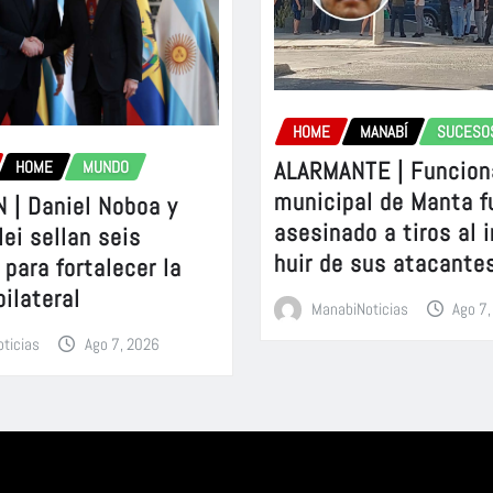
HOME
MANABÍ
SUCESO
ALARMANTE | Funcion
HOME
MUNDO
municipal de Manta f
 | Daniel Noboa y
asesinado a tiros al 
lei sellan seis
huir de sus atacante
para fortalecer la
bilateral
ManabiNoticias
Ago 7
ticias
Ago 7, 2026