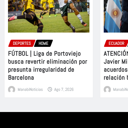
DEPORTES
HOME
ECUADOR
FÚTBOL | Liga de Portoviejo
ATENCIÓN
busca revertir eliminación por
Javier Mi
presunta irregularidad de
acuerdos 
Barcelona
relación 
ManabiNoticias
Ago 7, 2026
ManabiNo