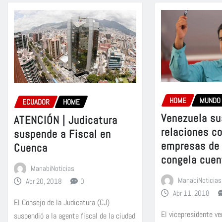
HOME
MUNDO
ECUADOR
HOME
Venezuela s
ATENCIÓN | Judicatura
relaciones c
suspende a Fiscal en
empresas de
Cuenca
congela cuen
ManabiNoticias
ManabiNoticias
Abr 20, 2018
0
Abr 11, 2018
El Consejo de la Judicatura (CJ)
El vicepresidente ve
suspendió a la agente fiscal de la ciudad