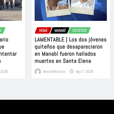
S
HOME
MANABÍ
SUCESOS
ario
LAMENTABLE | Los dos jóvenes
ue
quiteños que desaparecieron
intentar
en Manabí fueron hallados
s
muertos en Santa Elena
, 2026
ManabiNoticias
Ago 7, 2026