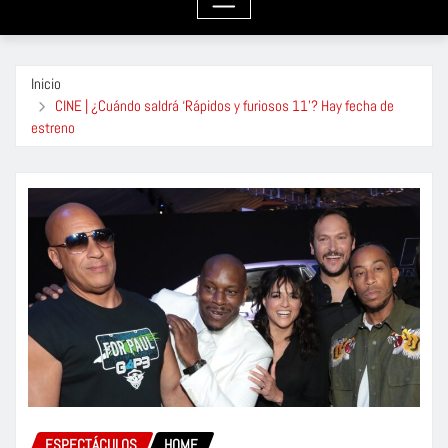
Inicio
CINE | ¿Cuándo saldrá ‘Rápidos y furiosos 11’? Hay fecha de
estreno
ESPECTÁCULOS
HOME