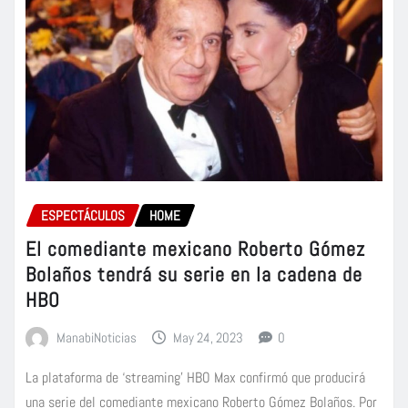
ESPECTÁCULOS
HOME
El comediante mexicano Roberto Gómez
Bolaños tendrá su serie en la cadena de
HBO
ManabiNoticias
May 24, 2023
0
La plataforma de ‘streaming’ HBO Max confirmó que producirá
una serie del comediante mexicano Roberto Gómez Bolaños. Por