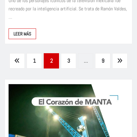
Uno de los personajes icónicos de la televisión mexicana fue
recreado por la inteligencia artificial. Se trata de Ramón Valdes,
…
LEER MÁS
Paginación
1
2
3
…
9
de
entradas