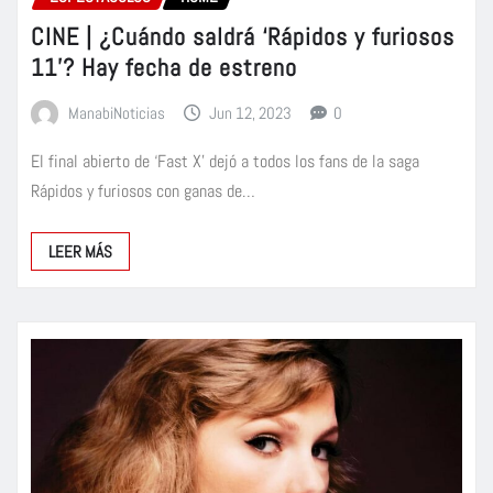
CINE | ¿Cuándo saldrá ‘Rápidos y furiosos
11’? Hay fecha de estreno
ManabiNoticias
Jun 12, 2023
0
El final abierto de ‘Fast X’ dejó a todos los fans de la saga
Rápidos y furiosos con ganas de…
LEER MÁS