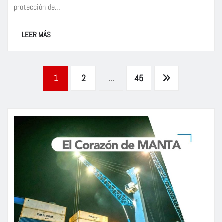
protección de…
LEER MÁS
Paginación
1
2
…
45
de
entradas