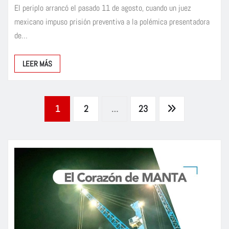
El periplo arrancó el pasado 11 de agosto, cuando un juez
mexicano impuso prisión preventiva a la polémica presentadora
de…
LEER MÁS
Paginación
1
2
…
23
de
entradas