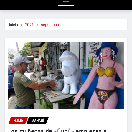
Inicio
2021
septiembre
HOME
MANABÍ
Los muñecos de «Cucú» empiezan a