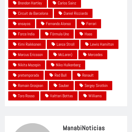
Brendon Hartley
Carlos Sainz
Circuit de Barcelona
Daniel Ricciardo
ensayos
Fernando Alonso
Ferrari
Force India
Fórmula Uno
Haas
Kimi Raikkonen
Lance Stroll
Lewis Hamilton
Marcus Ericsson
McLaren)
Mercedes
Nikita Mazepin
Niko Hulkenberg
pretemporada
Red Bull
Renault
Romain Grosjean
Sauber
Sergey Sirotkin
Toro Rosso
Valtteri Bottas
Williams
ManabiNoticias