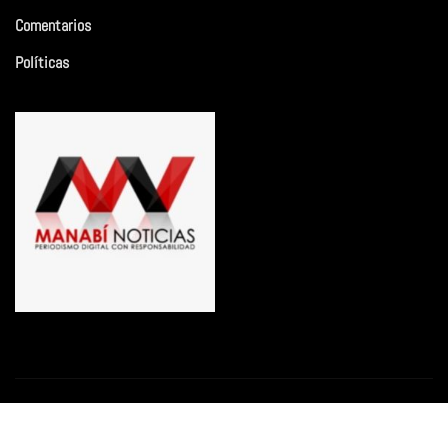
Comentarios
Políticas
Copyright © 2026 | Funciona con
WordPress
|
Newsio
por
ThemeArile