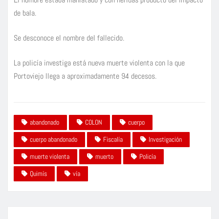
de bala.
Se desconoce el nombre del fallecido.
La policía investiga está nueva muerte violenta con la que
Portoviejo llega a aproximadamente 94 decesos.
abandonado
COLON
cuerpo
cuerpo abandonado
Fiscalía
Investigación
muerte violenta
muerto
Policía
Quimís
vía