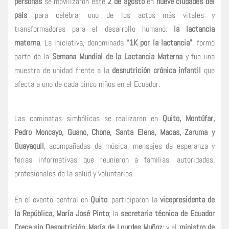
personas
se movilizaron este
2 de agosto
en
nueve ciudades del
país
para celebrar uno de los actos más vitales y
transformadores para el desarrollo humano:
la lactancia
materna
. La iniciativa, denominada
“1K por la lactancia”
, formó
parte de la
Semana Mundial de la Lactancia Materna
y fue una
muestra de unidad frente a la
desnutrición crónica infantil
que
afecta a uno de cada cinco niños en el Ecuador.
Las caminatas simbólicas se realizaron en
Quito, Montúfar,
Pedro Moncayo, Guano, Chone, Santa Elena, Macas, Zaruma y
Guayaquil
, acompañadas de música, mensajes de esperanza y
ferias informativas que reunieron a familias, autoridades,
profesionales de la salud y voluntarios.
En el evento central en
Quito
, participaron la
vicepresidenta de
la República, María José Pinto
; la
secretaria técnica de Ecuador
Crece sin Desnutrición, María de Lourdes Muñoz
; y el
ministro de