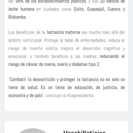
del
99% de los establecimientos públicos
, y con
10 bancos de
leche humana
en ciudades como
Quito, Guayaquil, Cuenca y
Riobamba
.
Los beneficios de la
lactancia materna
van mucho más allá del
ámbito nutricional. Protege al bebé de enfermedades, reduce el
riesgo de muerte súbita, mejora el desarrollo cognitivo y
emocional, y también beneficia a las madres,
reduciendo el
riesgo de cáncer de mama, ovario y diabetes tipo 2
.
“
Combatir la desnutrición y proteger la lactancia no es solo un
tema de salud. Es un tema de educación, de justicia, de
economía y de país
”, concluyó la Vicepresidenta.
ManabiNoticias