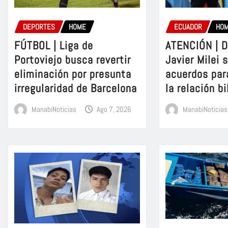
DEPORTES
HOME
ECUADOR
HO
FÚTBOL | Liga de
ATENCIÓN | D
Portoviejo busca revertir
Javier Milei 
eliminación por presunta
acuerdos par
irregularidad de Barcelona
la relación bi
ManabiNoticias
Ago 7, 2026
ManabiNoticias