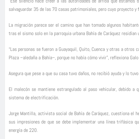
“Ese silencio hace creer a las autoridades de arriba que estamos 
salvaguardar 35 de las 70 casas patrimoniales, pero cuyo proyecto y
La migración parece ser el camino que han tomado algunos habitante
tras el sismo solo en la parroquia urbana Bahía de Caráquez residían
“Las personas se fueron a Guayaquil, Quito, Cuenca y otras a otros ca
Plaza –aledaña a Bahía–, porque no había cómo vivir”, reflexiona Galo
Asegura que pese a que su casa tuvo daños, no recibió ayuda y lo tuvo
El malecón se mantiene estrangulado al paso vehicular, debido a q
sistema de electrificación.
Jorge Mantilla, activista social de Bahía de Caráquez, cuestiona el 
sus impresiones de que se debe implementar una línea trifásica qu
energía de 220.