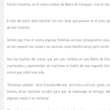
Fermín Cevallos, en el casco urbano de Bahía de Caráquez, tras el ter
A más del polvo debe batallar con las ratas que pululan en el piso, q
de esa covacha.
Señala que tras el sismo algunas familias vecinas consiguieron casa,
se les cayeron las casas y no constan como beneficiarios para recibi
Son las huellas del sismo que aún son visibles en una Bahía de Car
cuarteados y apuntalados se mantiene la huella de ese segundo ter
sismo que cobró una vida.
“Estamos jodidos”, dice Graciela Moreno, activista cultural, quien 
blanca, otros factores inciden para que se mantenga un letargo: de
algunos casos a no reclamar.