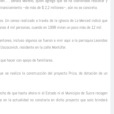
bien…”, señala Moreno, quien agrega que se ha coordinado rescatar y
 financiamiento –de más de $ 2,2 millones–, aún no se concreta.
s. Un censo realizado a través de la iglesia de La Merced indicó que
 unas 4 mil personas, cuando en 1998 vivían un poco más de 12 mil.
ntones, incluso algunos se fueron a vivir aquí a la parroquia Leonidas
 Uscocovich, residente en la calle Montúfar.
 que hacer con apoyo de familiares.
ue se realiza la construcción del proyecto Priza, de dotación de un
hecho de que hasta ahora ni el Estado ni el Municipio de Sucre recogen
e en la actualidad no constaría en dicho proyecto que solo brindará