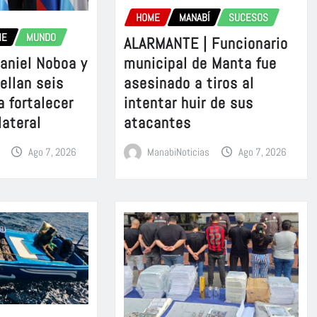
HOME
MANABÍ
SUCESOS
ME
MUNDO
ALARMANTE | Funcionario
aniel Noboa y
municipal de Manta fue
sellan seis
asesinado a tiros al
a fortalecer
intentar huir de sus
lateral
atacantes
Ago 7, 2026
ManabiNoticias
Ago 7, 2026