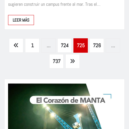
sugieren construir un campus frente al mar. Tras el…
LEER MÁS
Paginación
1
…
724
725
726
…
de
737
entradas