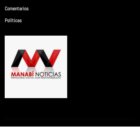
Comentarios
Políticas
Copyright © 2026 | Funciona con
WordPress
|
Newsio
por
ThemeArile