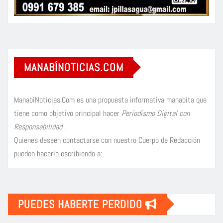
MANABÍNOTICIAS.COM
ManabíNoticias.Com es una propuesta informativa manabita que
tiene como objetivo principal hacer
Periodismo Digital con
Responsabilidad
.
Quienes deseen contactarse con nuestro Cuerpo de Redacción
pueden hacerlo escribiendo a:
PUEDES HABERTE PERDIDO