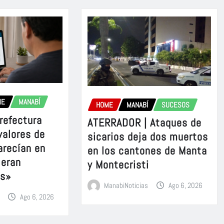
ME
MANABÍ
HOME
MANABÍ
SUCESOS
refectura
ATERRADOR | Ataques de
valores de
sicarios deja dos muertos
arecían en
en los cantones de Manta
 eran
y Montecristi
es»
ManabiNoticias
Ago 6, 2026
Ago 6, 2026