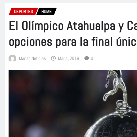
DEPORTES
HOME
El Olímpico Atahualpa y C
opciones para la final úni
ManabiNoticias
Mar 4, 2018
0