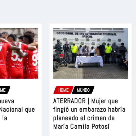
OME
HOME
MUNDO
nueva
ATERRADOR | Mujer que
 Nacional que
fingió un embarazo habría
 la
planeado el crimen de
María Camila Potosí