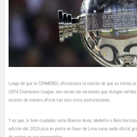
Luego de que la CONMEBOL oficializara la moción de que su torneo pri
UEFA Champions League, son varias las versiones que otorgan validez
existen de manera oficial tan solo cinco postulaciones.
Y es que, si bien ciudades como Buenos Aires, Medellín o Belo Horizont
edición del 2019 pica en punta en favor de Lima como sede oficial gra
de vuelos en sus aeropuertos.