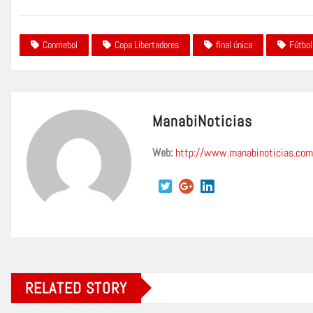
Conmebol
Copa Libertadores
final única
Fútbol
ManabiNoticias
Web:
http://www.manabinoticias.com
RELATED STORY