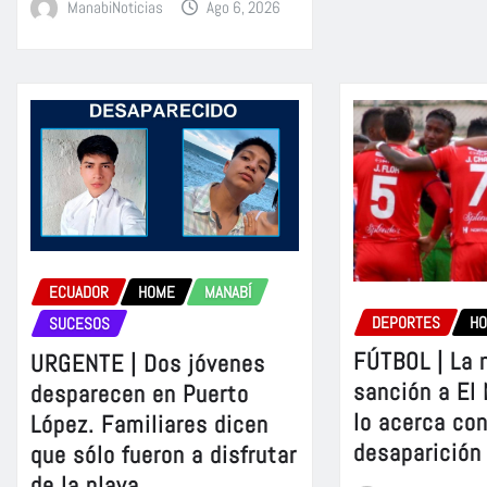
ManabiNoticias
Ago 6, 2026
ECUADOR
HOME
MANABÍ
DEPORTES
H
SUCESOS
FÚTBOL | La 
URGENTE | Dos jóvenes
sanción a El
desparecen en Puerto
lo acerca con
López. Familiares dicen
desaparición
que sólo fueron a disfrutar
de la playa