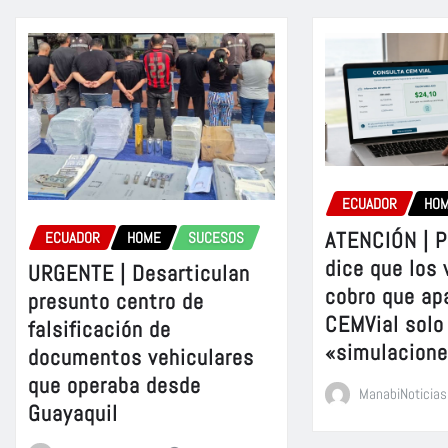
ECUADOR
HO
ATENCIÓN | P
ECUADOR
HOME
SUCESOS
dice que los 
URGENTE | Desarticulan
cobro que ap
presunto centro de
CEMVial solo
falsificación de
«simulacion
documentos vehiculares
que operaba desde
ManabiNoticias
Guayaquil