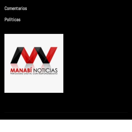
Comentarios
Políticas
Copyright © 2026 | Funciona con
WordPress
|
Newsio
por
ThemeArile