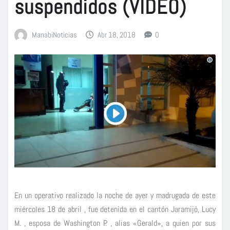
suspendidos (VIDEO)
ManabiNoticias
Abr 18, 2018
0
En un operativo realizado la noche de ayer y madrugada de este
miércoles 18 de abril , fue detenida en el cantón Jaramijó, Lucy
M. , esposa de Washington P. , alias «Gerald», a quien por sus