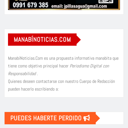
MANABÍNOTICIAS.COM
ManabíNoticias.Com es una propuesta informativa manabita que
tiene como objetivo principal hacer
Periodismo Digital con
Responsabilidad
.
Quienes deseen contactarse con nuestro Cuerpo de Redacción
pueden hacerlo escribiendo a:
PUEDES HABERTE PERDIDO