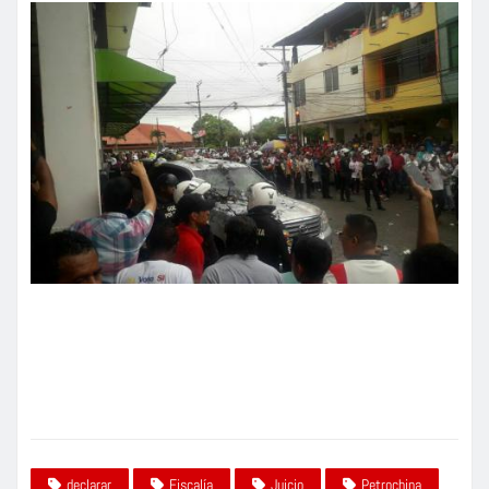
declarar
Fiscalía
Juicio
Petrochina