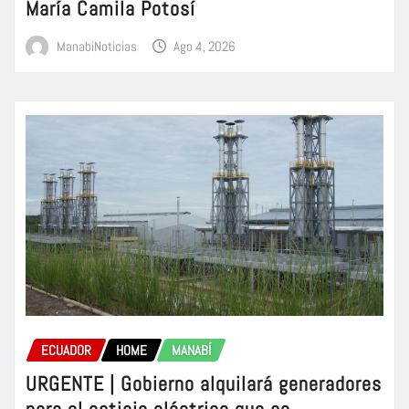
María Camila Potosí
ManabiNoticias
Ago 4, 2026
ECUADOR
HOME
MANABÍ
URGENTE | Gobierno alquilará generadores
para el estiaje eléctrico que se