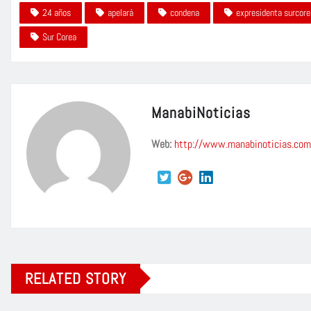
24 años
apelará
condena
expresidenta surcor
Sur Corea
ManabiNoticias
Web:
http://www.manabinoticias.com
RELATED STORY