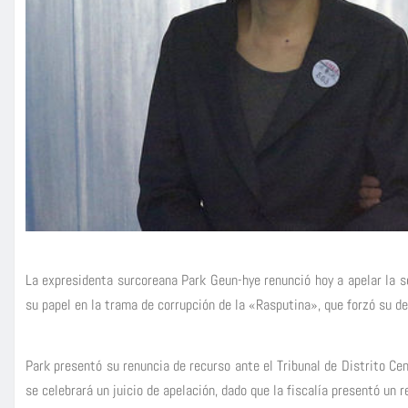
La expresidenta surcoreana Park Geun-hye renunció hoy a apelar la se
su papel en la trama de corrupción de la «Rasputina», que forzó su de
Park presentó su renuncia de recurso ante el Tribunal de Distrito Cen
se celebrará un juicio de apelación, dado que la fiscalía presentó un 