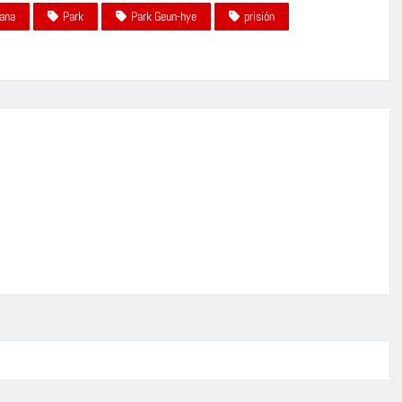
eana
Park
Park Geun-hye
prisión