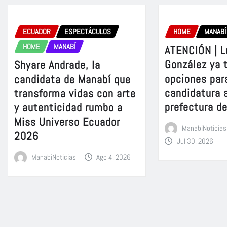
ECUADOR
ESPECTÁCULOS
HOME
MANABÍ
HOME
MANABÍ
ATENCIÓN | L
González ya 
Shyare Andrade, la
opciones para
candidata de Manabí que
candidatura a
transforma vidas con arte
prefectura d
y autenticidad rumbo a
Miss Universo Ecuador
ManabiNoticias
2026
Jul 30, 2026
ManabiNoticias
Ago 4, 2026