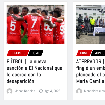
DEPORTES
HOME
HOME
MUNDO
FÚTBOL | La nueva
ATERRADOR | 
sanción a El Nacional que
fingió un em
lo acerca con la
planeado el 
desaparición
María Camila
ManabiNoticias
Ago 4, 2026
ManabiNoticias