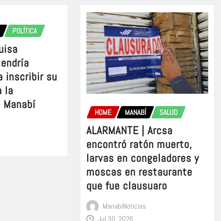
POLÍTICA
uisa
tendría
 inscribir su
 la
e Manabí
HOME
MANABÍ
SALUD
ALARMANTE | Arcsa
encontró ratón muerto,
larvas en congeladores y
moscas en restaurante
que fue clausuaro
ManabiNoticias
Jul 30, 2026