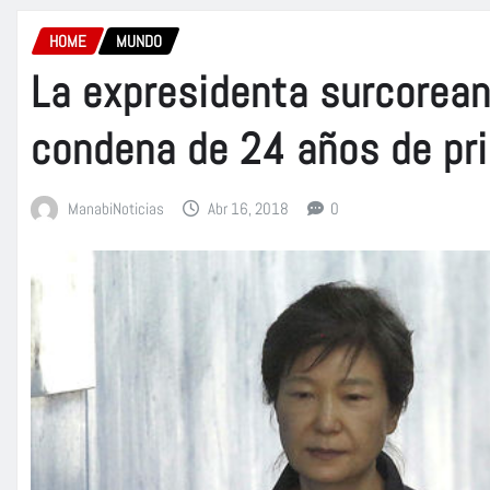
HOME
MUNDO
La expresidenta surcorean
condena de 24 años de pri
ManabiNoticias
Abr 16, 2018
0