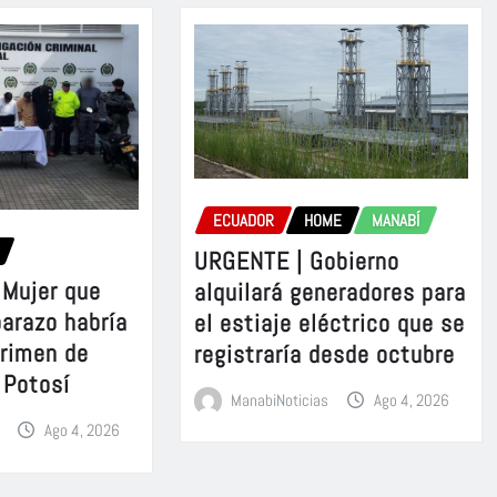
ECUADOR
HOME
MANABÍ
URGENTE | Gobierno
Mujer que
alquilará generadores para
barazo habría
el estiaje eléctrico que se
crimen de
registraría desde octubre
 Potosí
ManabiNoticias
Ago 4, 2026
Ago 4, 2026