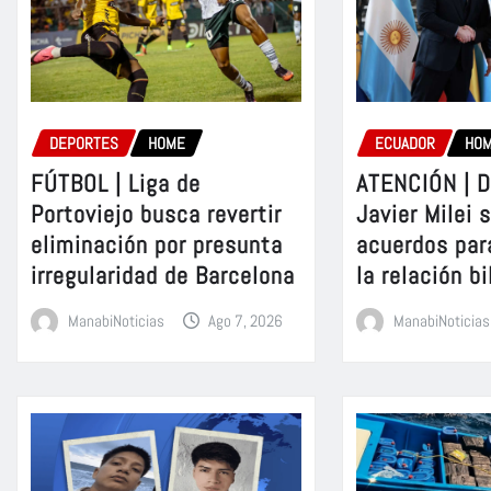
DEPORTES
HOME
ECUADOR
HO
FÚTBOL | Liga de
ATENCIÓN | D
Portoviejo busca revertir
Javier Milei 
eliminación por presunta
acuerdos par
irregularidad de Barcelona
la relación bi
ManabiNoticias
Ago 7, 2026
ManabiNoticias