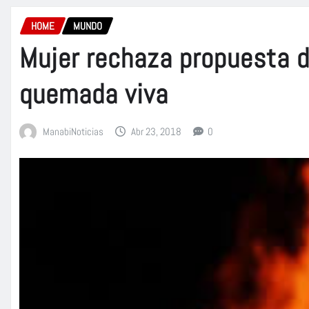
HOME
MUNDO
Mujer rechaza propuesta 
quemada viva
ManabiNoticias
Abr 23, 2018
0