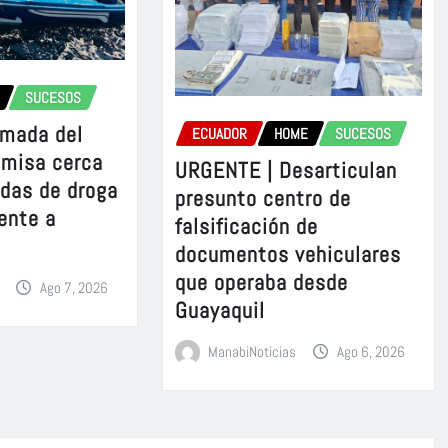
SUCESOS
rmada del
ECUADOR
HOME
SUCESOS
omisa cerca
URGENTE | Desarticulan
adas de droga
presunto centro de
ente a
falsificación de
documentos vehiculares
que operaba desde
Ago 7, 2026
Guayaquil
ManabiNoticias
Ago 6, 2026