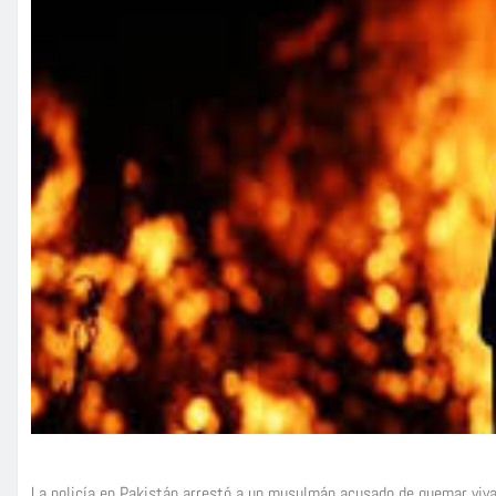
La policía en Pakistán arrestó a un musulmán acusado de quemar viva