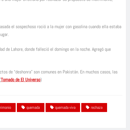
 pasada el sospechoso roció a la mujer con gasolina cuando ella estaba
lugar.
dad de Lahore, donde falleció el domingo en la noche. Agregó que
ctos de “deshonra” son comunes en Pakistán. En muchos casos, las
(
Tomado de El Universo
)
rimonio
quemada
quemada viva
rechaza