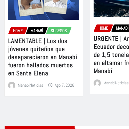
HOME
MANABÍ
HOME
MANABÍ
SUCESOS
URGENTE | A
LAMENTABLE | Los dos
Ecuador dec
jóvenes quiteños que
de 1,5 tonel
desaparecieron en Manabí
en altamar fr
fueron hallados muertos
Manabí
en Santa Elena
ManabiNoticias
ManabiNoticias
Ago 7, 2026