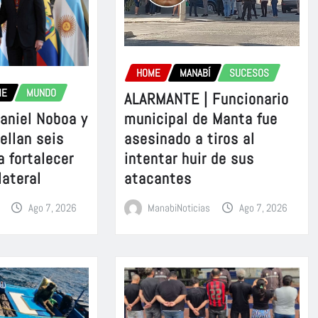
HOME
MANABÍ
SUCESOS
ME
MUNDO
ALARMANTE | Funcionario
aniel Noboa y
municipal de Manta fue
sellan seis
asesinado a tiros al
a fortalecer
intentar huir de sus
lateral
atacantes
Ago 7, 2026
ManabiNoticias
Ago 7, 2026