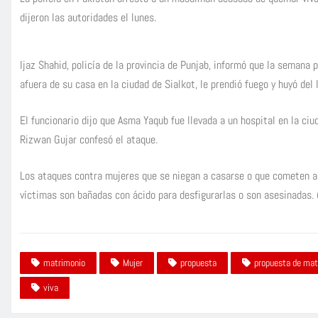
dijeron las autoridades el lunes.
Ijaz Shahid, policía de la provincia de Punjab, informó que la semana
afuera de su casa en la ciudad de Sialkot, le prendió fuego y huyó del 
El funcionario dijo que Asma Yaqub fue llevada a un hospital en la ciu
Rizwan Gujar confesó el ataque.
Los ataques contra mujeres que se niegan a casarse o que cometen a
víctimas son bañadas con ácido para desfigurarlas o son asesinadas. 
matrimonio
Mujer
propuesta
propuesta de mat
viva