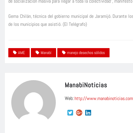
de socialización masiva para llegar a toda la colectividad”, manifestó
Gema Chilán, técnica del gobierno municipal de Jaramijó. Durante los
de los municipios que asistió. (El Telégrafo)
AME
Manabí
manejo desechos sólidos
ManabiNoticias
Web:
http://www.manabinoticias.com