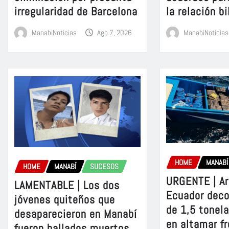
irregularidad de Barcelona
la relación bi
ManabiNoticias
Ago 7, 2026
ManabiNoticias
HOME
MANABÍ
HOME
MANABÍ
SUCESOS
URGENTE | A
LAMENTABLE | Los dos
Ecuador dec
jóvenes quiteños que
de 1,5 tonel
desaparecieron en Manabí
en altamar fr
fueron hallados muertos