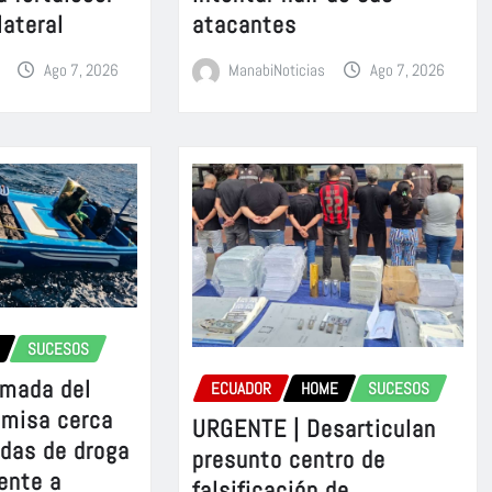
lateral
atacantes
Ago 7, 2026
ManabiNoticias
Ago 7, 2026
SUCESOS
rmada del
ECUADOR
HOME
SUCESOS
omisa cerca
URGENTE | Desarticulan
adas de droga
presunto centro de
ente a
falsificación de