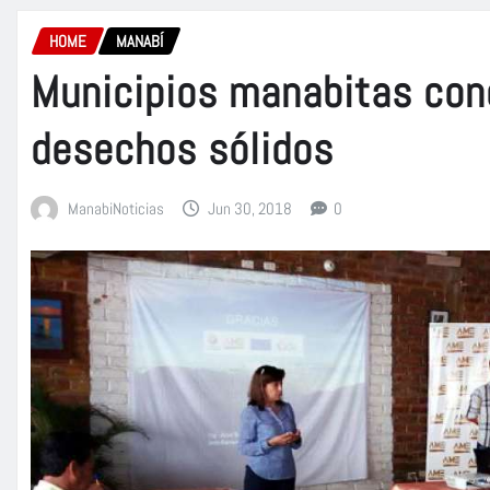
HOME
MANABÍ
Municipios manabitas con
desechos sólidos
ManabiNoticias
Jun 30, 2018
0