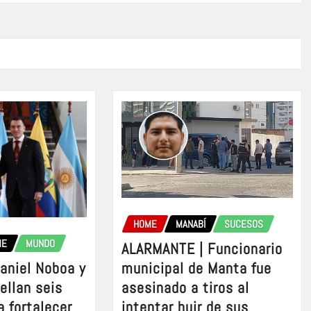
HOME
MANABÍ
SUCESOS
ME
MUNDO
ALARMANTE | Funcionario
aniel Noboa y
municipal de Manta fue
sellan seis
asesinado a tiros al
a fortalecer
intentar huir de sus