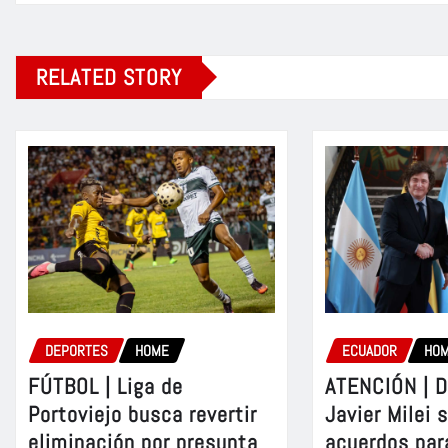
RELATED STORY
DEPORTES
HOME
ECUADOR
HO
FÚTBOL | Liga de
ATENCIÓN | D
Portoviejo busca revertir
Javier Milei 
eliminación por presunta
acuerdos par