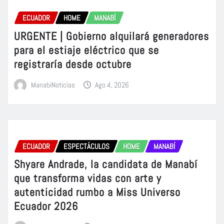
ECUADOR
HOME
MANABÍ
URGENTE | Gobierno alquilará generadores
para el estiaje eléctrico que se
registraría desde octubre
ManabiNoticias
Ago 4, 2026
ECUADOR
ESPECTÁCULOS
HOME
MANABÍ
Shyare Andrade, la candidata de Manabí
que transforma vidas con arte y
autenticidad rumbo a Miss Universo
Ecuador 2026