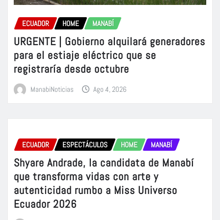
ECUADOR
HOME
MANABÍ
URGENTE | Gobierno alquilará generadores
para el estiaje eléctrico que se
registraría desde octubre
ManabiNoticias
Ago 4, 2026
ECUADOR
ESPECTÁCULOS
HOME
MANABÍ
Shyare Andrade, la candidata de Manabí
que transforma vidas con arte y
autenticidad rumbo a Miss Universo
Ecuador 2026