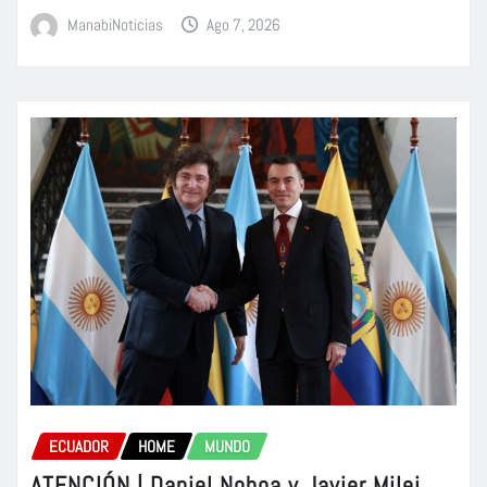
ManabiNoticias
Ago 7, 2026
ECUADOR
HOME
MUNDO
ATENCIÓN | Daniel Noboa y Javier Milei