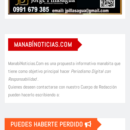
MANABÍNOTICIAS.COM
ManabíNoticias.Com es una propuesta informativa manabita que
tiene como objetivo principal hacer
Periodismo Digital con
Responsabilidad
.
Quienes deseen contactarse con nuestro Cuerpo de Redacción
pueden hacerlo escribiendo a:
PUEDES HABERTE PERDIDO