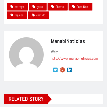
entrega
gorro
Obama
Papa Noel
regalos
vestido
ManabiNoticias
Web:
http://www.manabinoticias.com
RELATED STORY