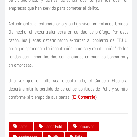
empresas que han servido para cometer el delito.
Actualmente, el exfuncionario y su hijo viven en Estados Unidos.
De hecho, el excontralor está en calidad de prófugo. Por esta
razón, los jueces determinaron exhortar al gobierno de EE.UU.
para que “proceda a la incautación, comisó y repatriación” de los
fondos que tienen los dos sentenciados en cuentas bancarias y
en empresas.
Una vez que el fallo sea ejecutoriado, el Consejo Electoral
deberá emitir la pérdida de derechos políticos de Pólit y su hijo,
conforme al tiempo de sus penas. (
El Comercio
)
cárcel
Carlos Pólit
concusión
condenados
hijo
Pólit