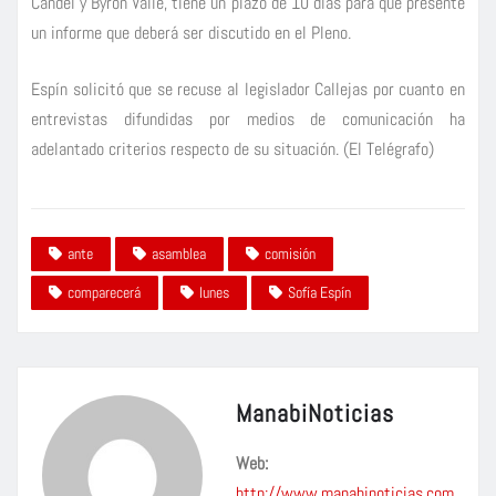
Candel y Byron Valle, tiene un plazo de 10 días para que presente
un informe que deberá ser discutido en el Pleno.
Espín solicitó que se recuse al legislador Callejas por cuanto en
entrevistas difundidas por medios de comunicación ha
adelantado criterios respecto de su situación. (El Telégrafo)
ante
asamblea
comisión
comparecerá
lunes
Sofía Espín
ManabiNoticias
Web:
http://www.manabinoticias.com