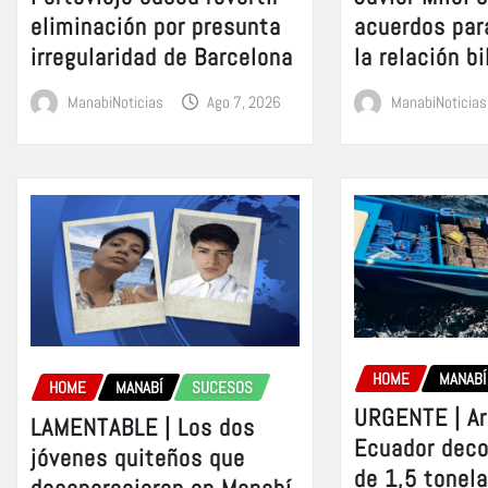
eliminación por presunta
acuerdos par
irregularidad de Barcelona
la relación bi
ManabiNoticias
Ago 7, 2026
ManabiNoticias
HOME
MANABÍ
HOME
MANABÍ
SUCESOS
URGENTE | A
LAMENTABLE | Los dos
Ecuador dec
jóvenes quiteños que
de 1,5 tonel
desaparecieron en Manabí