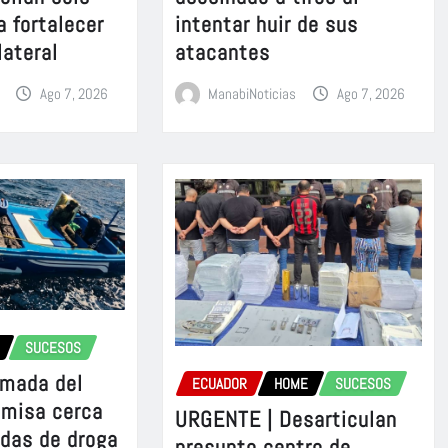
a fortalecer
intentar huir de sus
lateral
atacantes
Ago 7, 2026
ManabiNoticias
Ago 7, 2026
SUCESOS
rmada del
ECUADOR
HOME
SUCESOS
omisa cerca
URGENTE | Desarticulan
adas de droga
presunto centro de