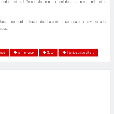
 banda diestra Jefferson Montero, para así dejar como centrodelantero
mbos se encuentran lesionados. La próxima semana podrían volver a las
ados.
Soso
primer once
Soso
Técnico Universitario