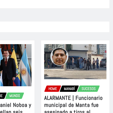
HOME
MANABÍ
SUCESOS
ME
MUNDO
ALARMANTE | Funcionario
aniel Noboa y
municipal de Manta fue
sellan seis
asesinado a tiros al