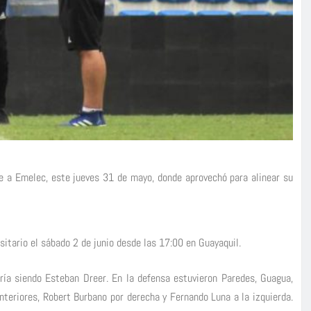
te a Emelec, este jueves 31 de mayo, donde aprovechó para alinear su
itario el sábado 2 de junio desde las 17:00 en Guayaquil.
uaría siendo Esteban Dreer. En la defensa estuvieron Paredes, Guagua,
teriores, Robert Burbano por derecha y Fernando Luna a la izquierda.