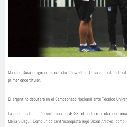
Mariano Soso dirigió en el estadio Capwell su tercera práctica fren
primer once titular.
El argentino debutará en el Campeonato Nacional ante Técnico Univers
La posible alineación sería con un 4-3-3, el portero titular contin
Mejía y Bagüí. Como único centrocampista jugó Dixon Arroyo; como in