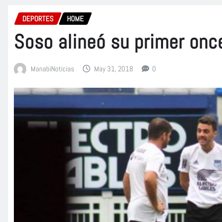
DEPORTES
HOME
Soso alineó su primer on
ManabiNoticias
May 31, 2018
0