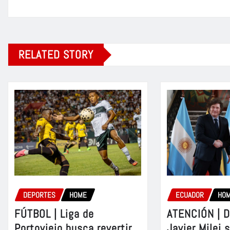
RELATED STORY
DEPORTES
HOME
ECUADOR
HO
FÚTBOL | Liga de
ATENCIÓN | D
Portoviejo busca revertir
Javier Milei 