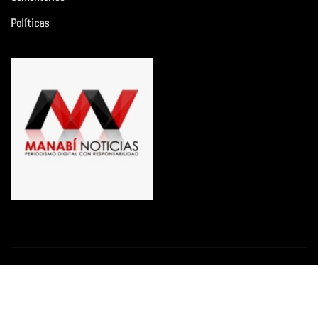
Políticas
Copyright © 2026 | Funciona con
WordPress
|
Newsio
por
ThemeArile