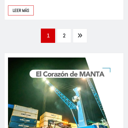
LEER MÁS
Paginación
1
2
de
entradas