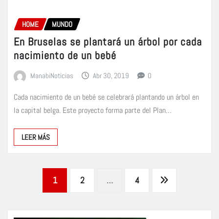
HOME
MUNDO
En Bruselas se plantará un árbol por cada
nacimiento de un bebé
ManabiNoticias
Abr 30, 2019
0
Cada nacimiento de un bebé se celebrará plantando un árbol en
la capital belga. Este proyecto forma parte del Plan…
LEER MÁS
Paginación
1
2
…
4
de