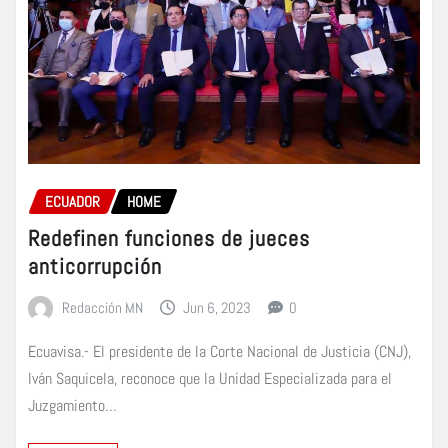
ECUADOR
HOME
Redefinen funciones de jueces
anticorrupción
Redacción MN
Jun 6, 2023
0
Ecuavisa.- El presidente de la Corte Nacional de Justicia (CNJ),
Iván Saquicela, reconoce que la Unidad Especializada para el
Juzgamiento…