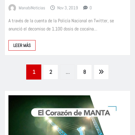
ManabiNoticias
Nov 3, 2019
0
A través de la cuenta de la Policía Nacional en Twitter, se
anunció el decomiso de 1.100 dosis de cocaína…
LEER MÁS
Paginación
1
2
…
8
de
entradas