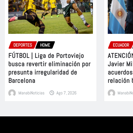
DEPORTES
HOME
ECUADOR
FÚTBOL | Liga de Portoviejo
ATENCIÓN
busca revertir eliminación por
Javier Mi
presunta irregularidad de
acuerdos 
Barcelona
relación 
ManabiNoticias
Ago 7, 2026
ManabiNo