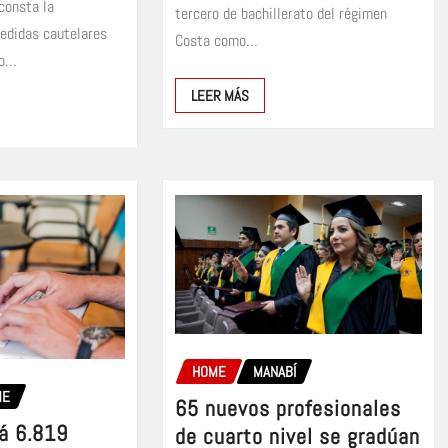
consta la
tercero de bachillerato del régimen
medidas cautelares
Costa como…
do…
LEER MÁS
HOME
MANABÍ
ME
65 nuevos profesionales
á 6.819
de cuarto nivel se gradúan