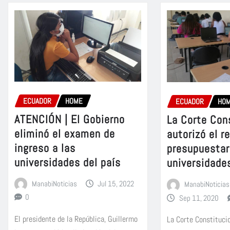
ECUADOR
HOME
ECUADOR
HO
ATENCIÓN | El Gobierno
La Corte Con
eliminó el examen de
autorizó el r
ingreso a las
presupuestar
universidades del país
universidade
ManabiNoticias
Jul 15, 2022
ManabiNoticias
0
Sep 11, 2020
El presidente de la República, Guillermo
La Corte Constituci