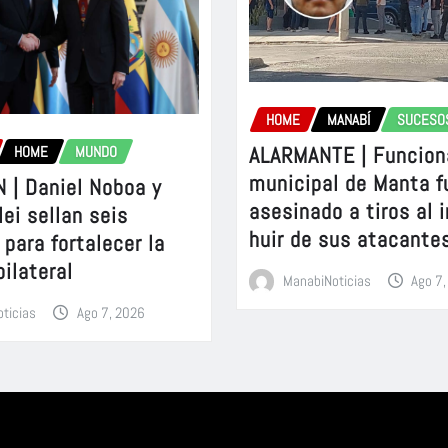
HOME
MANABÍ
SUCESO
ALARMANTE | Funcion
HOME
MUNDO
municipal de Manta f
 | Daniel Noboa y
asesinado a tiros al 
lei sellan seis
huir de sus atacante
para fortalecer la
bilateral
ManabiNoticias
Ago 7
ticias
Ago 7, 2026