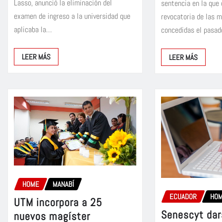
Lasso, anunció la eliminación del
sentencia en la que 
examen de ingreso a la universidad que
revocatoria de las 
aplicaba la…
concedidas el pasa
LEER MÁS
LEER MÁS
HOME
MANABÍ
ECUADOR
HO
UTM incorpora a 25
Senescyt dar
nuevos magíster