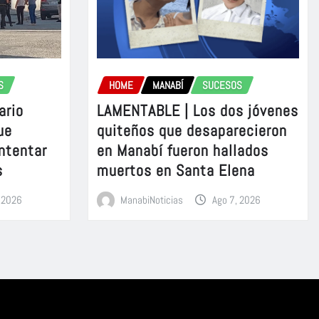
S
HOME
MANABÍ
SUCESOS
ario
LAMENTABLE | Los dos jóvenes
ue
quiteños que desaparecieron
intentar
en Manabí fueron hallados
s
muertos en Santa Elena
, 2026
ManabiNoticias
Ago 7, 2026