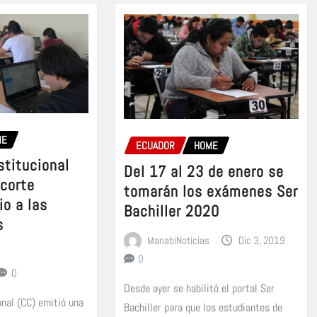
ME
ECUADOR
HOME
stitucional
Del 17 al 23 de enero se
ecorte
tomarán los exámenes Ser
io a las
Bachiller 2020
s
ManabiNoticias
Dic 3, 2019
0
0
Desde ayer se habilitó el portal Ser
onal (CC) emitió una
Bachiller para que los estudiantes de