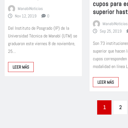
cupos para e
ManabiNoticias
superior hast
Nov 12, 2019
0
ManabiNoticias
Del Instituto de Posgrado (IP) de la
Sep 25, 2019
Universidad Técnica de Manabí (UTM) se
Son 73 institucione
graduaron este viernes 8 de noviembre,
superior que hacen l
25…
cupos corresponden 
modalidad en línea 
LEER MÁS
LEER MÁS
Paginación
1
2
de