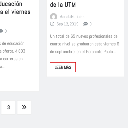
ducación
de la UTM
a el viernes
ManabiNoticias
Sep 12, 2019
0
0
Un total de 65 nuevos profesionales de
s de educación
cuarto nivel se graduaron este viernes 6
a oferta. 4.803
de septiembre, en el Paraninfo Paulo…
a carreras en
La…
LEER MÁS
3