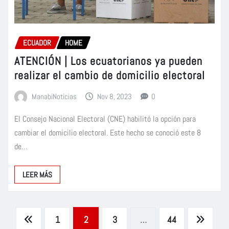
ECUADOR
HOME
ATENCIÓN | Los ecuatorianos ya pueden
realizar el cambio de domicilio electoral
ManabiNoticias
Nov 8, 2023
0
El Consejo Nacional Electoral (CNE) habilitó la opción para
cambiar el domicilio electoral. Este hecho se conoció este 8
de…
LEER MÁS
Paginación
1
2
3
…
44