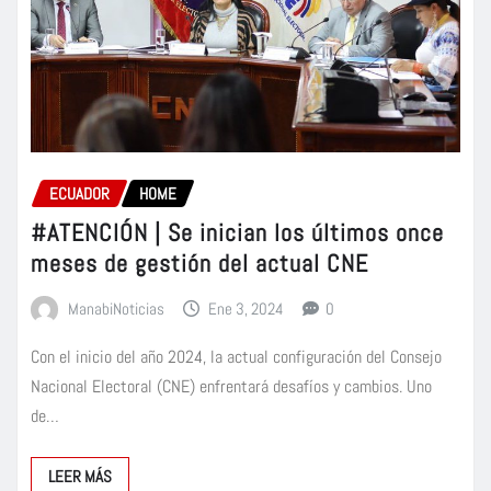
ECUADOR
HOME
#ATENCIÓN | Se inician los últimos once
meses de gestión del actual CNE
ManabiNoticias
Ene 3, 2024
0
Con el inicio del año 2024, la actual configuración del Consejo
Nacional Electoral (CNE) enfrentará desafíos y cambios. Uno
de…
LEER MÁS