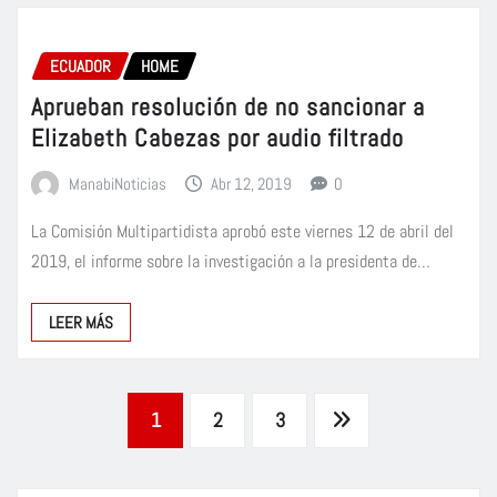
ECUADOR
HOME
Aprueban resolución de no sancionar a
Elizabeth Cabezas por audio filtrado
ManabiNoticias
Abr 12, 2019
0
La Comisión Multipartidista aprobó este viernes 12 de abril del
2019, el informe sobre la investigación a la presidenta de…
LEER MÁS
Paginación
1
2
3
de