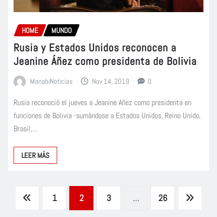
HOME
MUNDO
Rusia y Estados Unidos reconocen a
Jeanine Áñez como presidenta de Bolivia
ManabiNoticias
Nov 14, 2019
0
Rusia reconoció el jueves a Jeanine Añez como presidenta en
funciones de Bolivia -sumándose a Estados Unidos, Reino Unido,
Brasil,…
LEER MÁS
Paginación
1
2
3
…
26