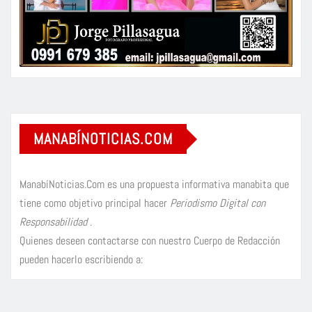
MANABÍNOTICIAS.COM
ManabíNoticias.Com es una propuesta informativa manabita que
tiene como objetivo principal hacer
Periodismo Digital con
Responsabilidad
.
Quienes deseen contactarse con nuestro Cuerpo de Redacción
pueden hacerlo escribiendo a: