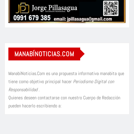
MANABÍNOTICIAS.COM
ManabíNoticias.Com es una propuesta informativa manabita que
tiene como objetivo principal hacer
Periodismo Digital con
Responsabilidad
.
Quienes deseen contactarse con nuestro Cuerpo de Redacción
pueden hacerlo escribiendo a: