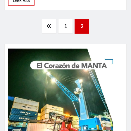
LEER MÁS
Paginación
1
2
de
entradas