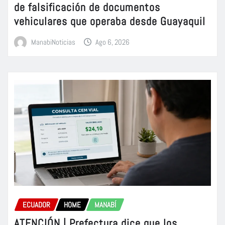
de falsificación de documentos
vehiculares que operaba desde Guayaquil
ManabiNoticias
Ago 6, 2026
ECUADOR
HOME
MANABÍ
ATENCIÓN | Prefectura dice que los