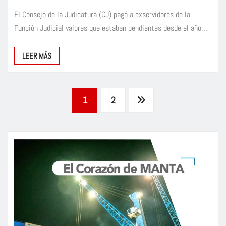
El Consejo de la Judicatura (CJ) pagó a exservidores de la
Función Judicial valores que estaban pendientes desde el año…
LEER MÁS
Paginación
1
2
de
entradas