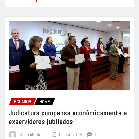
ECUADOR
HOME
Judicatura compensa económicamente a
exservidores jubilados
ManabiNoticias
Dic 14, 2018
0