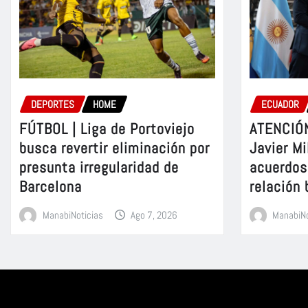
DEPORTES
HOME
ECUADOR
FÚTBOL | Liga de Portoviejo
ATENCIÓN
busca revertir eliminación por
Javier Mi
presunta irregularidad de
acuerdos 
Barcelona
relación 
ManabiNoticias
Ago 7, 2026
ManabiNo