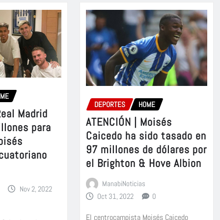
OME
DEPORTES
HOME
Real Madrid
ATENCIÓN | Moisés
illones para
Caicedo ha sido tasado en
oisés
97 millones de dólares por
ecuatoriano
el Brighton & Hove Albion
ManabiNoticias
Nov 2, 2022
Oct 31, 2022
0
El centrocampista Moisés Caicedo