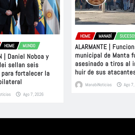
HOME
MANABÍ
SUCESO
ALARMANTE | Funcion
HOME
MUNDO
municipal de Manta f
 | Daniel Noboa y
asesinado a tiros al 
lei sellan seis
huir de sus atacante
para fortalecer la
bilateral
ManabiNoticias
Ago 7
ticias
Ago 7, 2026