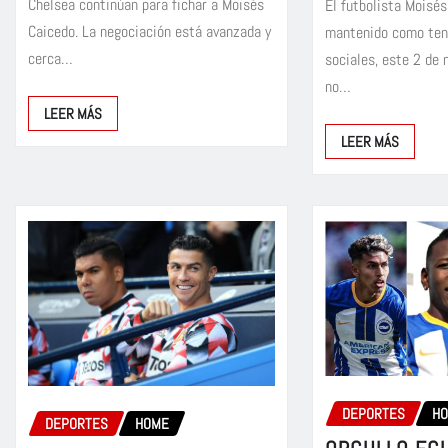
Chelsea continúan para fichar a Moisés
El futbolista Moisé
Caicedo. La negociación está avanzada y
mantenido como ten
cerca…
sociales, este 2 de
no…
LEER MÁS
LEER MÁS
DEPORTES
H
DEPORTES
HOME