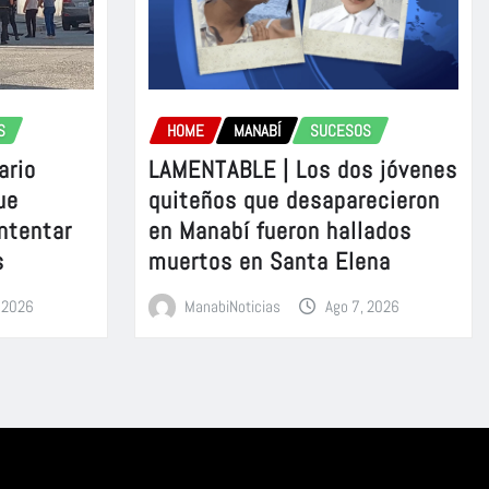
S
HOME
MANABÍ
SUCESOS
ario
LAMENTABLE | Los dos jóvenes
ue
quiteños que desaparecieron
intentar
en Manabí fueron hallados
s
muertos en Santa Elena
, 2026
ManabiNoticias
Ago 7, 2026