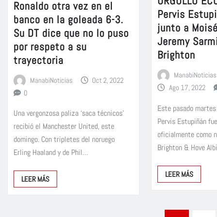
ORGULLO ECU
Ronaldo otra vez en el
Pervis Estup
banco en la goleada 6-3.
junto a Mois
Su DT dice que no lo puso
Jeremy Sarmi
por respeto a su
Brighton
trayectoria
ManabiNoticias
ManabiNoticias
Oct 2, 2022
Ago 17, 2022
0
Este pasado martes
Una vergonzosa paliza ‘saca técnicos’
Pervis Estupiñán fu
recibió el Manchester United, este
oficialmente como n
domingo. Con tripletes del noruego
Brighton & Hove Alb
Erling Haaland y de Phil…
LEER MÁS
LEER MÁS