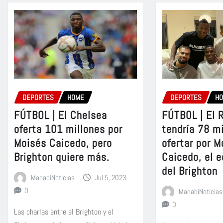
DEPORTES
HOME
DEPORTES
H
FÚTBOL | El Chelsea
FÚTBOL | El 
oferta 101 millones por
tendría 78 m
Moisés Caicedo, pero
ofertar por M
Brighton quiere más.
Caicedo, el 
del Brighton
ManabiNoticias
Jul 5, 2023
0
ManabiNoticias
0
Las charlas entre el Brighton y el