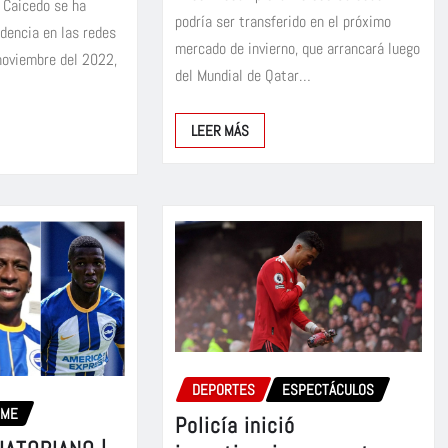
s Caicedo se ha
podría ser transferido en el próximo
dencia en las redes
mercado de invierno, que arrancará luego
 noviembre del 2022,
del Mundial de Qatar…
LEER MÁS
DEPORTES
ESPECTÁCULOS
OME
Policía inició