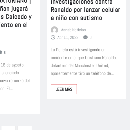
ATORIANO |
investigaciones contra
iñan jugará
Ronaldo por lanzar celular
és Caicedo y
a niño con autismo
ento en el
ManabiNoticias
Abr 11, 2022
0
La Policía está investigando un
0
incidente en el que Cristiano Ronaldo,
 16 de agosto,
delantero del Manchester United,
e anunciado
aparentemente tiró un teléfono de…
uevo refuerzo del
ion. El…
LEER MÁS