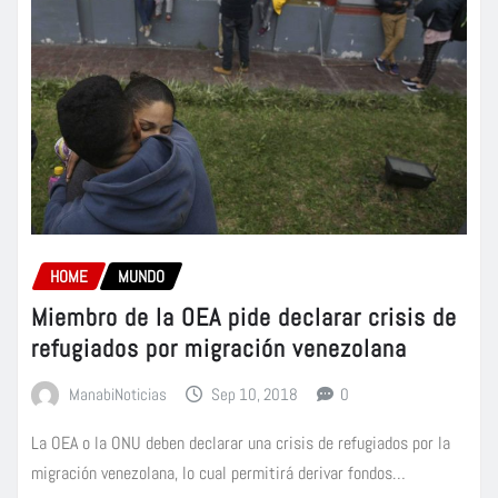
HOME
MUNDO
Miembro de la OEA pide declarar crisis de
refugiados por migración venezolana
ManabiNoticias
Sep 10, 2018
0
La OEA o la ONU deben declarar una crisis de refugiados por la
migración venezolana, lo cual permitirá derivar fondos…