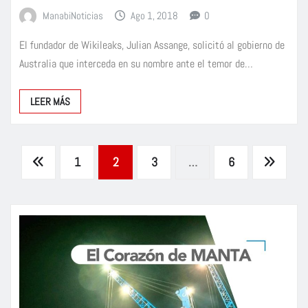
ManabiNoticias
Ago 1, 2018
0
El fundador de Wikileaks, Julian Assange, solicitó al gobierno de
Australia que interceda en su nombre ante el temor de…
LEER MÁS
Paginación
1
2
3
…
6
de
entradas