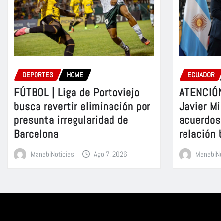
DEPORTES
HOME
ECUADOR
FÚTBOL | Liga de Portoviejo
ATENCIÓN
busca revertir eliminación por
Javier Mi
presunta irregularidad de
acuerdos 
Barcelona
relación 
ManabiNoticias
Ago 7, 2026
ManabiNo