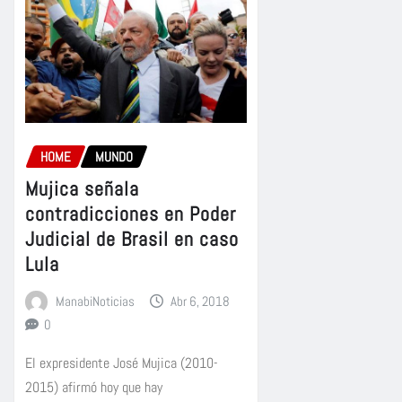
HOME
MUNDO
Mujica señala
contradicciones en Poder
Judicial de Brasil en caso
Lula
ManabiNoticias
Abr 6, 2018
0
El expresidente José Mujica (2010-
2015) afirmó hoy que hay