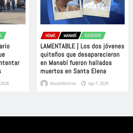
S
HOME
MANABÍ
SUCESOS
ario
LAMENTABLE | Los dos jóvenes
ue
quiteños que desaparecieron
intentar
en Manabí fueron hallados
s
muertos en Santa Elena
, 2026
ManabiNoticias
Ago 7, 2026