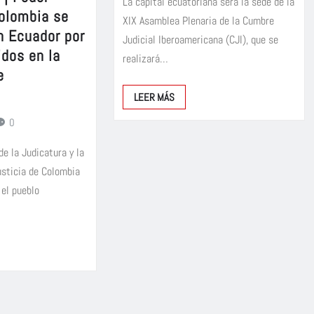
La capital ecuatoriana será la sede de la
Colombia se
XIX Asamblea Plenaria de la Cumbre
n Ecuador por
Judicial Iberoamericana (CJI), que se
idos en la
realizará…
e
LEER MÁS
0
de la Judicatura y la
sticia de Colombia
 el pueblo