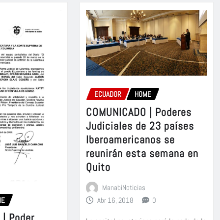
ECUADOR
HOME
COMUNICADO | Poderes
Judiciales de 23 países
Iberoamericanos se
reunirán esta semana en
Quito
ManabiNoticias
ME
Abr 16, 2018
0
| Poder