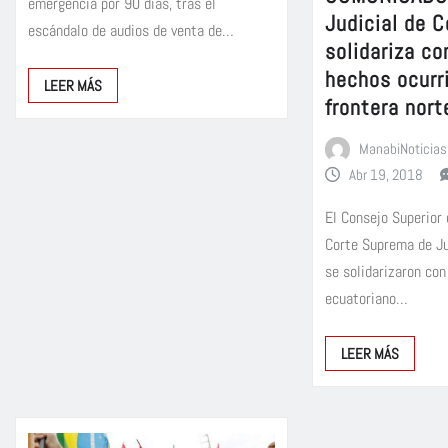
emergencia por 90 días, tras el
Judicial de 
escándalo de audios de venta de…
solidariza co
hechos ocurr
LEER MÁS
frontera nort
ManabiNoticias
Abr 19, 2018
El Consejo Superior 
Corte Suprema de Ju
se solidarizaron con
ecuatoriano…
LEER MÁS