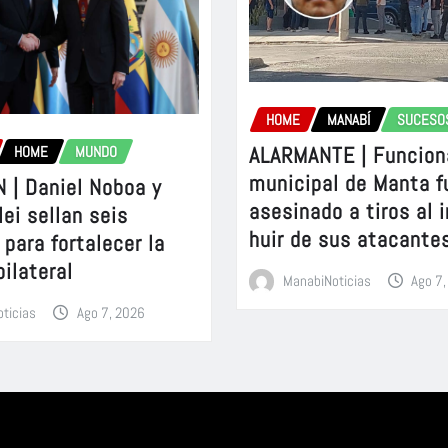
HOME
MANABÍ
SUCESO
ALARMANTE | Funcion
HOME
MUNDO
municipal de Manta f
 | Daniel Noboa y
asesinado a tiros al 
lei sellan seis
huir de sus atacante
para fortalecer la
bilateral
ManabiNoticias
Ago 7
ticias
Ago 7, 2026