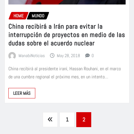
HOME
MUNDO
China recibirá a Irán para evitar la
interrupción de proyectos en medio de las
dudas sobre el acuerdo nuclear
ManabiNoticias
May 28, 2018
0
China recibirá al presidente iraní, Hassan Rouhani, en el marco
de una cumbre regional el próximo mes, en un intento…
LEER MÁS
Paginación
1
2