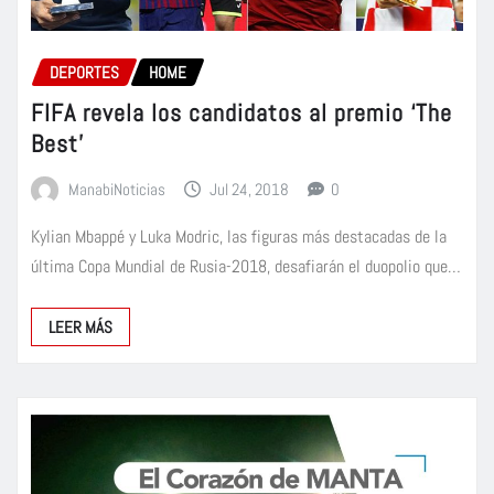
DEPORTES
HOME
FIFA revela los candidatos al premio ‘The
Best’
ManabiNoticias
Jul 24, 2018
0
Kylian Mbappé y Luka Modric, las figuras más destacadas de la
última Copa Mundial de Rusia-2018, desafiarán el duopolio que…
LEER MÁS