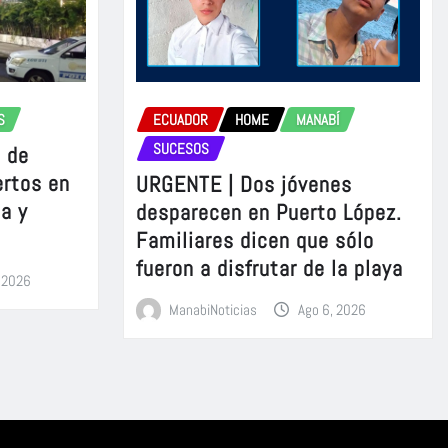
S
ECUADOR
HOME
MANABÍ
SUCESOS
 de
ertos en
URGENTE | Dos jóvenes
a y
desparecen en Puerto López.
Familiares dicen que sólo
fueron a disfrutar de la playa
, 2026
ManabiNoticias
Ago 6, 2026