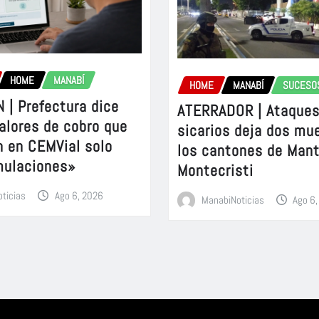
HOME
MANABÍ
HOME
MANABÍ
SUCESO
 | Prefectura dice
ATERRADOR | Ataques
alores de cobro que
sicarios deja dos mu
n en CEMVial solo
los cantones de Mant
mulaciones»
Montecristi
ticias
Ago 6, 2026
ManabiNoticias
Ago 6