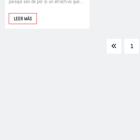
paisaje son de por sí un atractivo que…
LEER MÁS
Paginación
1
de
entradas