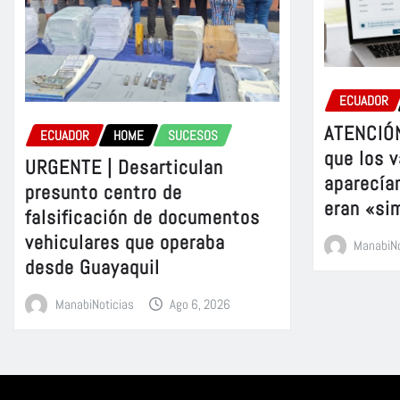
ECUADOR
ATENCIÓN
ECUADOR
HOME
SUCESOS
que los v
URGENTE | Desarticulan
aparecía
presunto centro de
eran «si
falsificación de documentos
vehiculares que operaba
ManabiNo
desde Guayaquil
ManabiNoticias
Ago 6, 2026