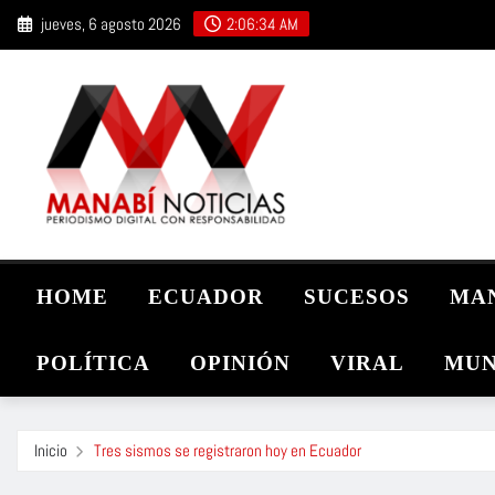
Saltar
jueves, 6 agosto 2026
2:06:36 AM
al
contenido
HOME
ECUADOR
SUCESOS
MA
POLÍTICA
OPINIÓN
VIRAL
MUN
Inicio
Tres sismos se registraron hoy en Ecuador