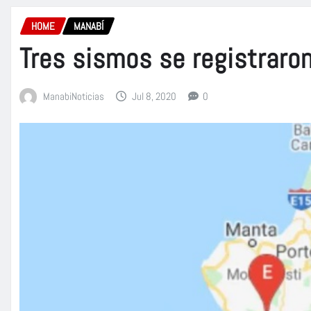
HOME
MANABÍ
Tres sismos se registraro
ManabiNoticias
Jul 8, 2020
0