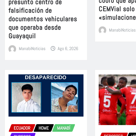
cobro que ap
presunto centro de
CEMVial solo
falsificación de
«simulacion
documentos vehiculares
que operaba desde
ManabiNoticias
Guayaquil
ManabiNoticias
Ago 6, 2026
ECUADOR
HOME
MANABÍ