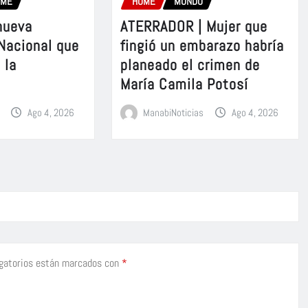
OME
HOME
MUNDO
nueva
ATERRADOR | Mujer que
 Nacional que
fingió un embarazo habría
 la
planeado el crimen de
María Camila Potosí
Ago 4, 2026
ManabiNoticias
Ago 4, 2026
gatorios están marcados con
*