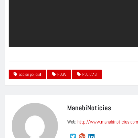
acción policial
FUGA
POLICIAS
ManabiNoticias
Web:
http://www.manabinoticias.com