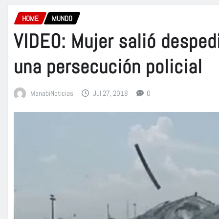
HOME
MUNDO
VIDEO: Mujer salió desped
una persecución policial
ManabiNoticias
Jul 27, 2018
0