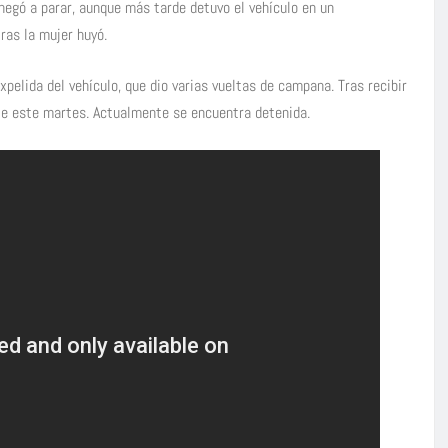
 negó a parar, aunque más tarde detuvo el vehículo en un
ras la mujer huyó.
xpelida del vehículo, que dio varias vueltas de campana. Tras recibir
rte este martes. Actualmente se encuentra detenida.