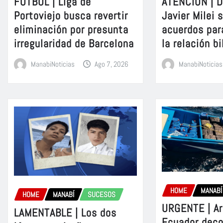
FÚTBOL | Liga de
ATENCIÓN | D
Portoviejo busca revertir
Javier Milei 
eliminación por presunta
acuerdos par
irregularidad de Barcelona
la relación bi
ManabiNoticias
Ago 7, 2026
ManabiNoticias
HOME
MANABÍ
HOME
MANABÍ
SUCESOS
URGENTE | A
LAMENTABLE | Los dos
Ecuador dec