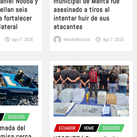
aniel Noboa y
municipal de Manta fue
sellan seis
asesinado a tiros al
a fortalecer
intentar huir de sus
lateral
atacantes
Ago 7, 2026
ManabiNoticias
Ago 7, 2026
SUCESOS
rmada del
ECUADOR
HOME
SUCESOS
omisa cerca