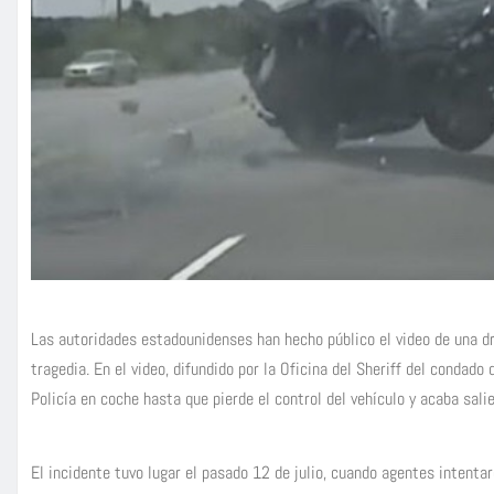
Las autoridades estadounidenses han hecho público el video de una d
tragedia. En el video, difundido por la Oficina del Sheriff del condado
Policía en coche hasta que pierde el control del vehículo y acaba sal
El incidente tuvo lugar el pasado 12 de julio, cuando agentes intentar