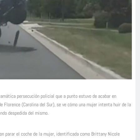
ramática persecución policial que a punto estuvo de acabar en
 de Florence (Carolina del Sur), se ve cómo una mujer intenta huir de la
iendo despedida del mismo.
on parar el coche de la mujer, identificada como Brittany Nicole