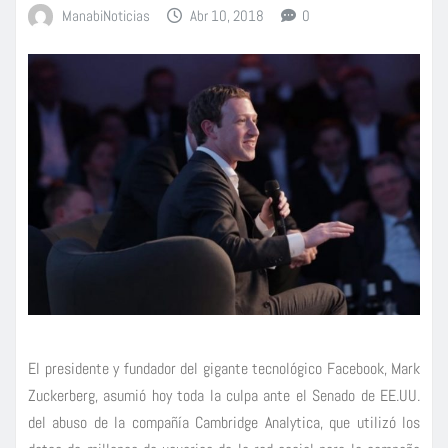
ManabiNoticias
Abr 10, 2018
0
El presidente y fundador del gigante tecnológico Facebook, Mark
Zuckerberg, asumió hoy toda la culpa ante el Senado de EE.UU.
del abuso de la compañía Cambridge Analytica, que utilizó los