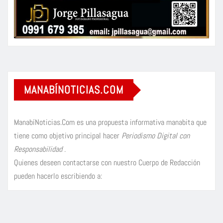
MANABÍNOTICIAS.COM
ManabíNoticias.Com es una propuesta informativa manabita que
tiene como objetivo principal hacer
Periodismo Digital con
Responsabilidad
.
Quienes deseen contactarse con nuestro Cuerpo de Redacción
pueden hacerlo escribiendo a: