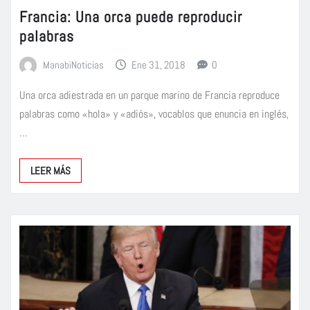
Francia: Una orca puede reproducir
palabras
ManabiNoticias
Ene 31, 2018
0
Una orca adiestrada en un parque marino de Francia reproduce
palabras como «hola» y «adiós», vocablos que enuncia en inglés,
…
LEER MÁS