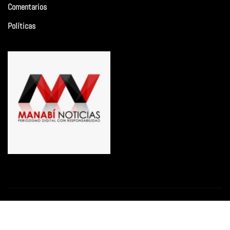
Comentarios
Políticas
Copyright © 2026 | Funciona con
WordPress
|
Newsio
por
ThemeArile