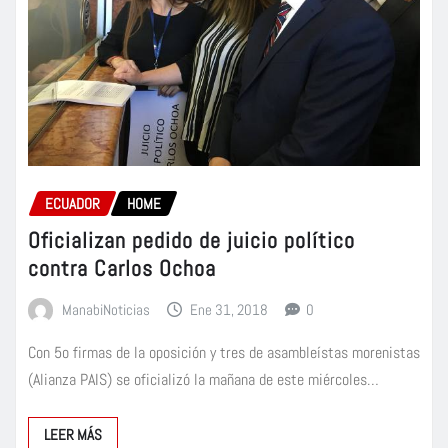
ECUADOR
HOME
Oficializan pedido de juicio político
contra Carlos Ochoa
ManabiNoticias
Ene 31, 2018
0
Con 5o firmas de la oposición y tres de asambleístas morenistas
(Alianza PAIS) se oficializó la mañana de este miércoles…
LEER MÁS