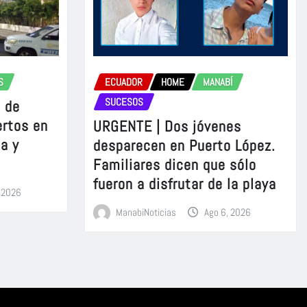
S
ECUADOR
HOME
MANABÍ
SUCESOS
 de
ertos en
URGENTE | Dos jóvenes
a y
desparecen en Puerto López.
Familiares dicen que sólo
fueron a disfrutar de la playa
, 2026
ManabiNoticias
Ago 6, 2026