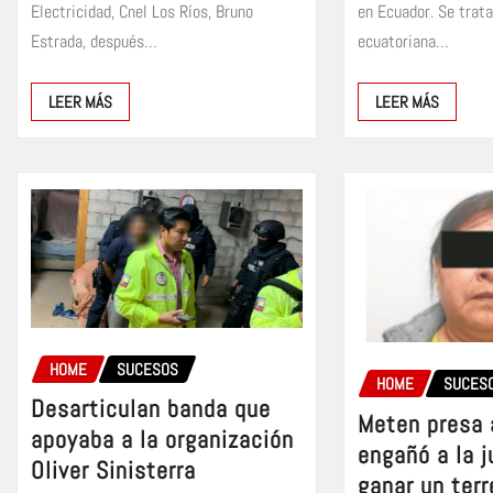
en Ecuador. Se trat
Electricidad, Cnel Los Ríos, Bruno
ecuatoriana…
Estrada, después…
LEER MÁS
LEER MÁS
HOME
SUCESOS
HOME
SUCES
Desarticulan banda que
Meten presa 
apoyaba a la organización
engañó a la j
Oliver Sinisterra
ganar un ter