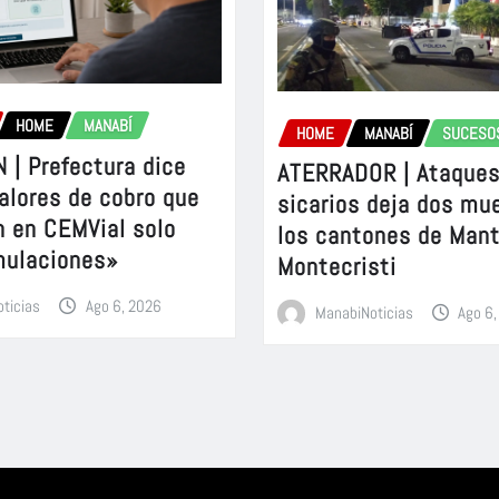
HOME
MANABÍ
HOME
MANABÍ
SUCESO
 | Prefectura dice
ATERRADOR | Ataques
alores de cobro que
sicarios deja dos mu
n en CEMVial solo
los cantones de Mant
mulaciones»
Montecristi
ticias
Ago 6, 2026
ManabiNoticias
Ago 6