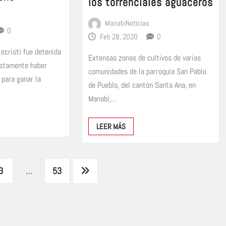
los torrenciales aguaceros
ManabiNoticias
0
Feb 28, 2020
0
ecristi fue detenida
Extensas zonas de cultivos de varias
estamente haber
comunidades de la parroquia San Pablo
 para ganar la
de Pueblo, del cantón Santa Ana, en
Manabí,…
LEER MÁS
3
…
53