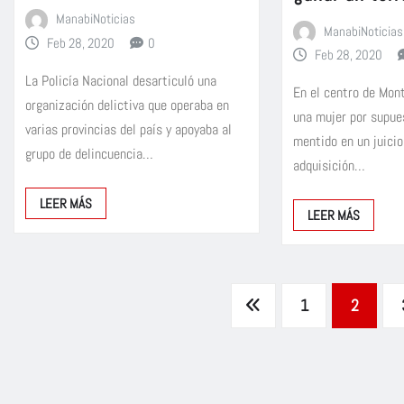
ManabiNoticias
ManabiNoticias
Feb 28, 2020
0
Feb 28, 2020
La Policía Nacional desarticuló una
En el centro de Mont
organización delictiva que operaba en
una mujer por supu
varias provincias del país y apoyaba al
mentido en un juicio
grupo de delincuencia…
adquisición…
LEER MÁS
LEER MÁS
Paginación
1
2
de