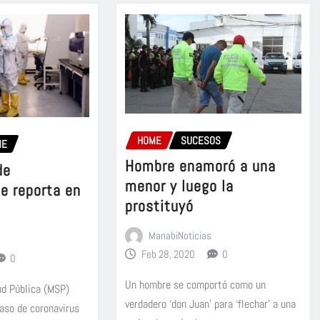
HOME
SUCESOS
ME
Hombre enamoró a una
de
menor y luego la
se reporta en
prostituyó
ManabiNoticias
Feb 28, 2020
0
0
Un hombre se comportó como un
ud Pública (MSP)
verdadero ‘don Juan’ para ‘flechar’ a una
caso de coronavirus