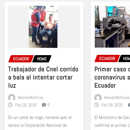
ECUADOR
HO
ECUADOR
HOME
Primer caso 
Trabajador de Cnel corrido
coronavirus 
a bala al intentar cortar
Ecuador
luz
ManabiNoticias
ManabiNoticias
Feb 29, 2020
Feb 29, 2020
0
El Ministerio de Sal
En un canal de riego, terminó ayer el
confirmó el primer 
obrero la Corporación Nacional de