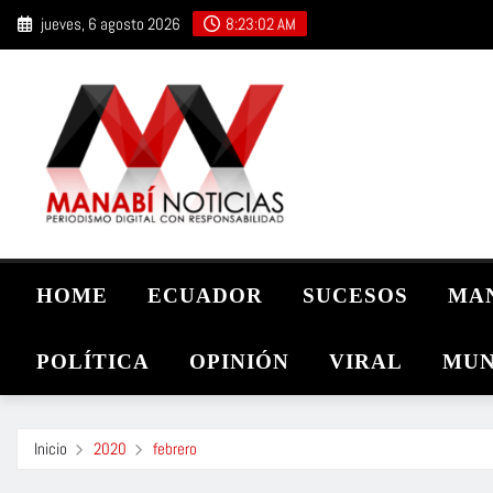
Saltar
jueves, 6 agosto 2026
8:23:03 AM
al
contenido
HOME
ECUADOR
SUCESOS
MA
POLÍTICA
OPINIÓN
VIRAL
MUN
Inicio
2020
febrero