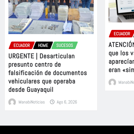
ECUADOR
ATENCIÓN
ECUADOR
HOME
SUCESOS
que los v
URGENTE | Desarticulan
aparecía
presunto centro de
eran «si
falsificación de documentos
vehiculares que operaba
ManabiNo
desde Guayaquil
ManabiNoticias
Ago 6, 2026