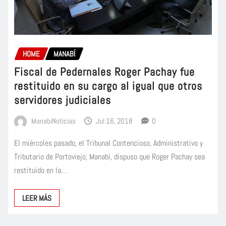
HOME
MANABÍ
Fiscal de Pedernales Roger Pachay fue
restituido en su cargo al igual que otros
servidores judiciales
ManabiNoticias
Jul 16, 2018
0
El miércoles pasado, el Tribunal Contencioso, Administrativo y
Tributario de Portoviejo, Manabí, dispuso que Roger Pachay sea
restituido en la…
LEER MÁS